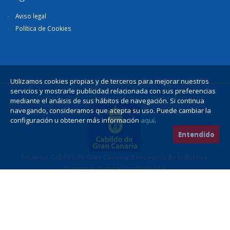
Aviso legal
Política de Cookies
Utilizamos cookies propias y de terceros para mejorar nuestros
servicios y mostrarle publicidad relacionada con sus preferencias
© Copyright 2018 - 2026. Todos los derechos reservados.
mediante el anáisis de sus hábitos de navegación. Si continua
navegando, consideramos que acepta su uso. Puede cambiar la
configuración u obtener más información
aquí
.
Entendido
Financia Cabildo de Gran Canaria. Consejería de Industria,
Comercio, Artesanía y Vivienda.