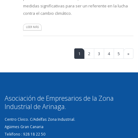
medidas significativas para ser un referente en la lucha
contra el cambio climático.
LEER MÁS
1
2
3
4
5
»
Asociación de Empresarios de la Zona
Industrial de Arinaga.
Centro Cívico. C/Adelfas Zona Industrial.
Agüimes Gran Canaria
Teléfono : 928 18 22 50