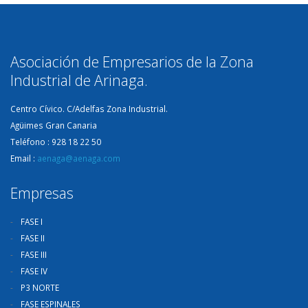
Asociación de Empresarios de la Zona
Industrial de Arinaga.
Centro Cívico. C/Adelfas Zona Industrial.
Agüimes Gran Canaria
Teléfono : 928 18 22 50
Email :
aenaga@aenaga.com
Empresas
FASE I
FASE II
FASE III
FASE IV
P3 NORTE
FASE ESPINALES