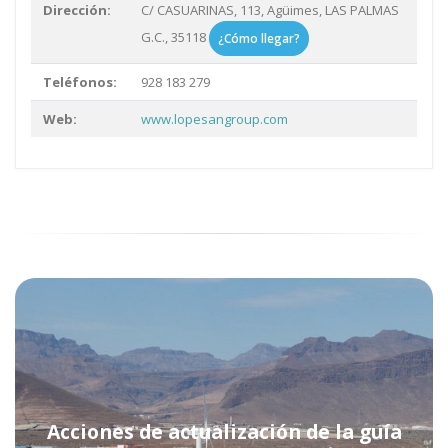
Dirección:
C/ CASUARINAS, 113, Agüimes, LAS PALMAS
G.C., 35118
¿Cómo llegar?
Teléfonos:
928 183 279
Web:
www.lopesangroup.com
Acciones de actualización de la guía