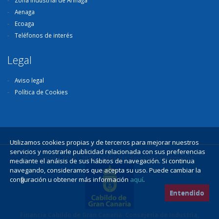
Aenaga
Ecoaga
Teléfonos de interés
Legal
Aviso legal
Política de Cookies
Utilizamos cookies propias y de terceros para mejorar nuestros
servicios y mostrarle publicidad relacionada con sus preferencias
© Copyright 2018 - 2026. Todos los derechos reservados.
mediante el anáisis de sus hábitos de navegación. Si continua
navegando, consideramos que acepta su uso. Puede cambiar la
configuración u obtener más información
aquí
.
Entendido
Financia Cabildo de Gran Canaria. Consejería de Industria,