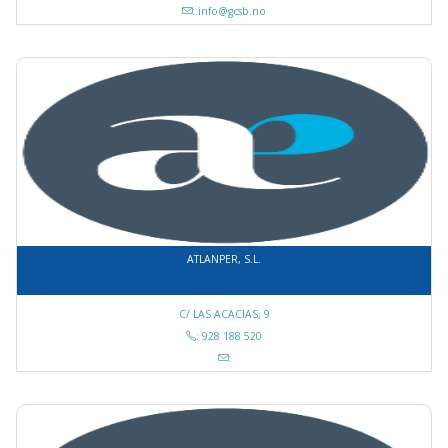
: info@gcsb.no
ATLANPER, S.L.
C/ LAS ACACIAS, 9
: 928 188 520
: