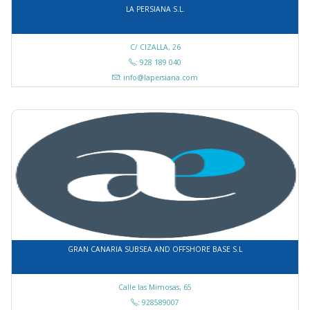
LA PERSIANA S.L.
C/ CIZALLA, 26
: 928 189 040
: info@lapersiana.com
GRAN CANARIA SUBSEA AND OFFSHORE BASE S.L
Calle las Mimosas, 65
: 928589007