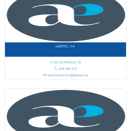
LABETEC, S.A.
C/ DE LA FRAGUA, 39
: 928 184 213
: administracion@labetec.es