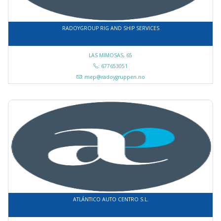
RADOYGROUP RIG AND SHIP SERVICES
LAS MIMOSAS, 65
: 677653051
: mep@radoygruppen.no
ATLÁNTICO AUTO CENTRO S.L.