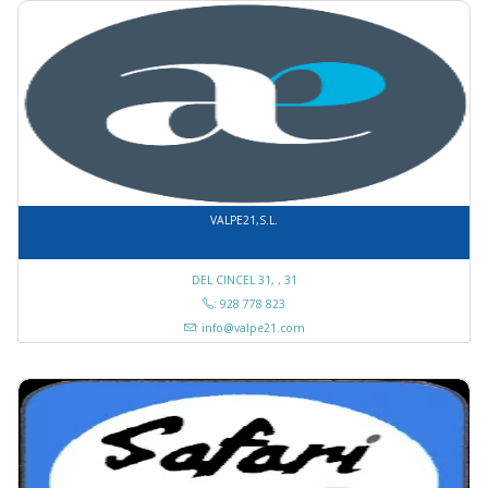
VALPE21,S.L.
DEL CINCEL 31, , 31
: 928 778 823
: info@valpe21.com