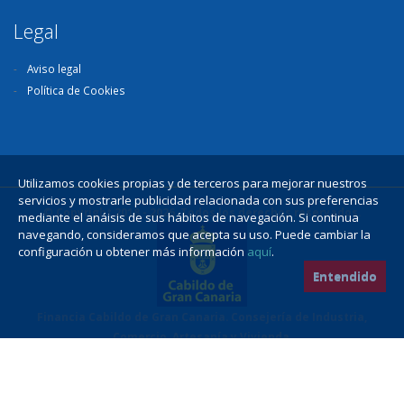
Legal
Aviso legal
Política de Cookies
Utilizamos cookies propias y de terceros para mejorar nuestros
servicios y mostrarle publicidad relacionada con sus preferencias
© Copyright 2018 - 2026. Todos los derechos reservados.
mediante el anáisis de sus hábitos de navegación. Si continua
navegando, consideramos que acepta su uso. Puede cambiar la
configuración u obtener más información
aquí
.
Entendido
Financia Cabildo de Gran Canaria. Consejería de Industria,
Comercio, Artesanía y Vivienda.