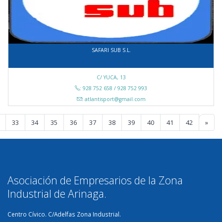
SAFARI SUB S.L.
C/ YUCA, 13
: 928 752 658 / 928 752 993
: atlantisport@gmail.com
33
34
35
36
37
38
39
40
41
42
»
Asociación de Empresarios de la Zona
Industrial de Arinaga.
Centro Cívico. C/Adelfas Zona Industrial.