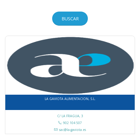
LA GAVIOTA ALIMENTACION, S.L.
C/ LA FRAGUA, 3
: 902 104 507
: sac@la-gaviota.es