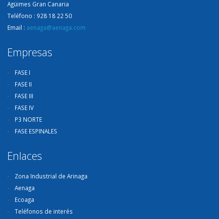
Agüimes Gran Canaria
Teléfono : 928 18 22 50
Email :
aenaga@aenaga.com
Empresas
FASE I
FASE II
FASE III
FASE IV
P3 NORTE
FASE ESPINALES
Enlaces
Zona Industrial de Arinaga
Aenaga
Ecoaga
Teléfonos de interés