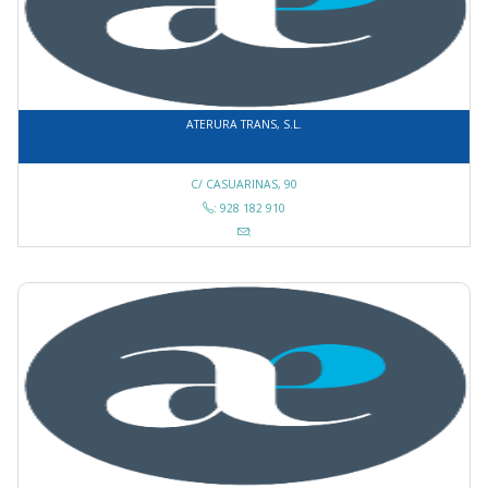
ATERURA TRANS, S.L.
C/ CASUARINAS, 90
: 928 182 910
: