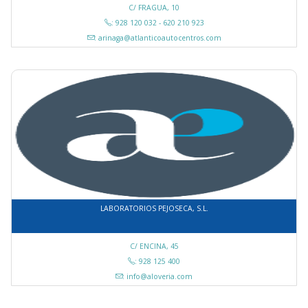
C/ FRAGUA, 10
: 928 120 032 - 620 210 923
: arinaga@atlanticoautocentros.com
LABORATORIOS PEJOSECA, S.L.
C/ ENCINA, 45
: 928 125 400
: info@aloveria.com