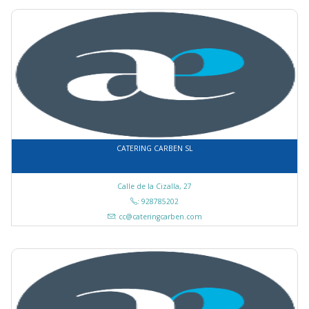
CATERING CARBEN SL
Calle de la Cizalla, 27
: 928785202
: cc@cateringcarben.com