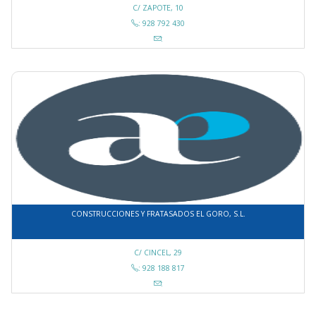
C/ ZAPOTE, 10
: 928 792 430
:
CONSTRUCCIONES Y FRATASADOS EL GORO, S.L.
C/ CINCEL, 29
: 928 188 817
: