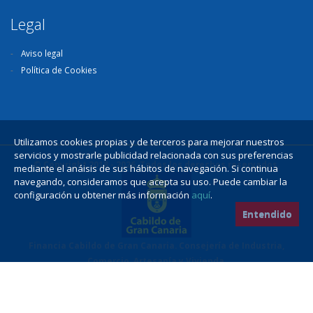
Legal
Aviso legal
Política de Cookies
Utilizamos cookies propias y de terceros para mejorar nuestros
servicios y mostrarle publicidad relacionada con sus preferencias
© Copyright 2018 - 2026. Todos los derechos reservados.
mediante el anáisis de sus hábitos de navegación. Si continua
navegando, consideramos que acepta su uso. Puede cambiar la
configuración u obtener más información
aquí
.
Entendido
Financia Cabildo de Gran Canaria. Consejería de Industria,
Comercio, Artesanía y Vivienda.