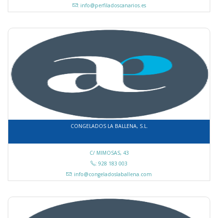
: info@perfiladoscanarios.es
CONGELADOS LA BALLENA, S.L.
C/ MIMOSAS, 43
: 928 183 003
: info@congeladoslaballena.com