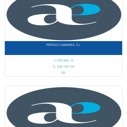
PERFILES CANARIAS, S.L.
C/ ENCINA, 15
: 928 149 536
: