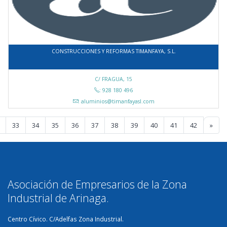
CONSTRUCCIONES Y REFORMAS TIMANFAYA, S.L.
C/ FRAGUA, 15
: 928 180 496
: aluminios@timanfayasl.com
33
34
35
36
37
38
39
40
41
42
»
Asociación de Empresarios de la Zona
Industrial de Arinaga.
Centro Cívico. C/Adelfas Zona Industrial.