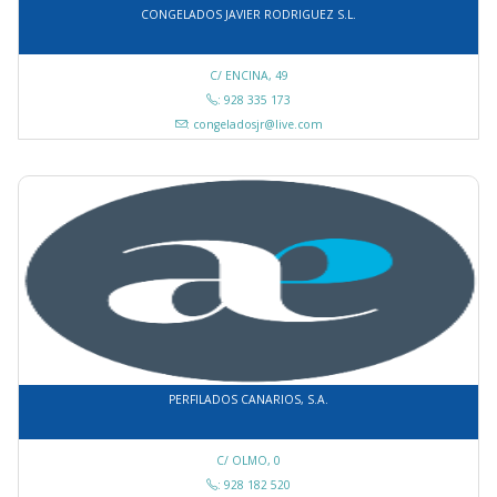
CONGELADOS JAVIER RODRIGUEZ S.L.
C/ ENCINA, 49
: 928 335 173
: congeladosjr@live.com
PERFILADOS CANARIOS, S.A.
C/ OLMO, 0
: 928 182 520