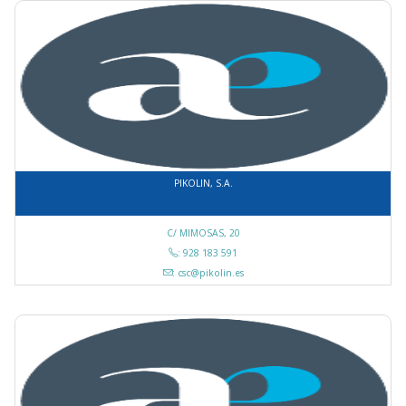
PIKOLIN, S.A.
C/ MIMOSAS, 20
: 928 183 591
: csc@pikolin.es