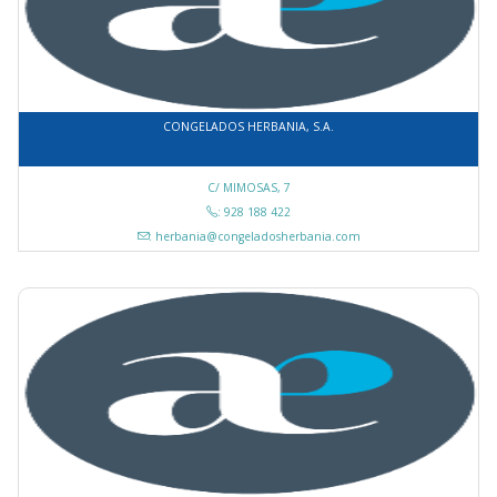
CONGELADOS HERBANIA, S.A.
C/ MIMOSAS, 7
: 928 188 422
: herbania@congeladosherbania.com