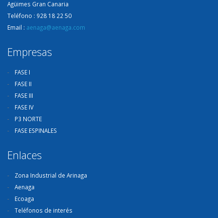
Agüimes Gran Canaria
Teléfono : 928 18 22 50
Email :
aenaga@aenaga.com
Empresas
FASE I
FASE II
FASE III
FASE IV
P3 NORTE
FASE ESPINALES
Enlaces
Zona Industrial de Arinaga
Aenaga
Ecoaga
Teléfonos de interés