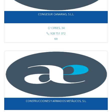
CONGESUR CANARIAS, S.L.L.
C/ CIPRES, 34
: 928 751 372
:
CONSTRUCCIONES Y ARMADOS METÁLICOS, S.L.