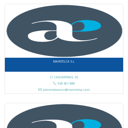
MAINTELCA S.L.
C/ CASUARINAS, 36
: 928 601 888
: administracion@maintelca.com