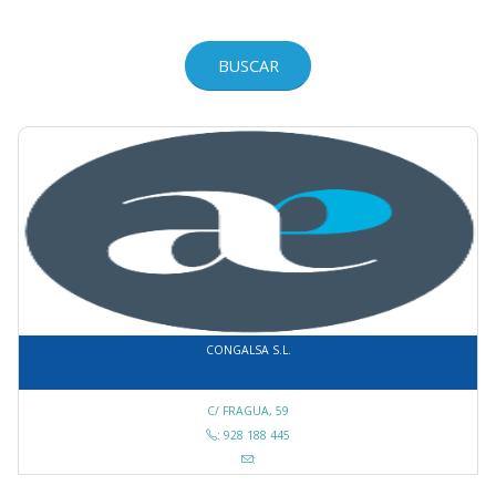
CONGALSA S.L.
C/ FRAGUA, 59
: 928 188 445
: