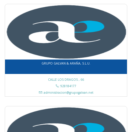
GRUPO GALVAN & ARAÑA, S.L.U.
CALLE LOS DRAGOS , 66
: 928184177
: administracion@grupogalvan.net