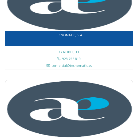
TECNOMATIC, S.A.
C/ ROBLE, 11
: 928 756 819
: comercial@tecnomatic.es