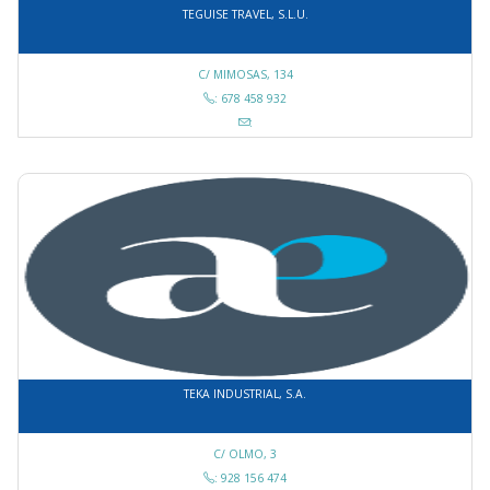
TEGUISE TRAVEL, S.L.U.
C/ MIMOSAS, 134
: 678 458 932
:
TEKA INDUSTRIAL, S.A.
C/ OLMO, 3
: 928 156 474