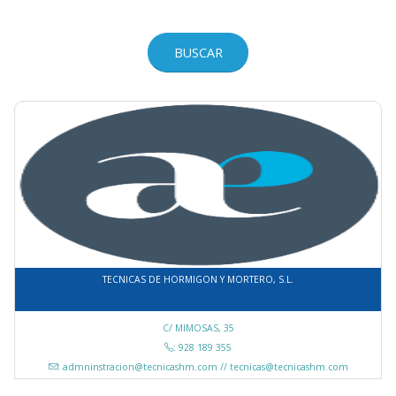
TECNICAS DE HORMIGON Y MORTERO, S.L.
C/ MIMOSAS, 35
: 928 189 355
: admninstracion@tecnicashm.com // tecnicas@tecnicashm.com