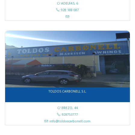
C/ ADELFAS, 6
: 928 188 087
:
TOLDOS CARBONELL S.L.
C/ BREZO, 44
: 928753777
: info@toldoscarbonell.com