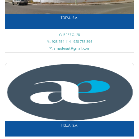
TOFAL, S.A.
C/ BREZO, 28
: 928 754 114 - 928 753 896
: amaderast@gmail.com
HELLA, S.A.