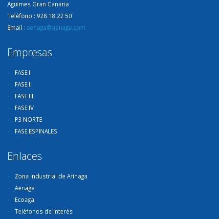
Agüimes Gran Canaria
Teléfono : 928 18 22 50
Email :
aenaga@aenaga.com
Empresas
FASE I
FASE II
FASE III
FASE IV
P3 NORTE
FASE ESPINALES
Enlaces
Zona Industrial de Arinaga
Aenaga
Ecoaga
Teléfonos de interés