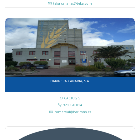
: teka-canarias@teka.com
HARINERA CANARIA, S.A.
C/ CACTUS, 5
: 928 120 014
: comercial@haricana.es