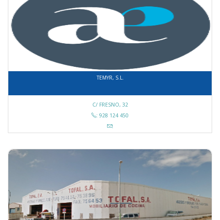
TEMYR, S.L.
C/ FRESNO, 32
: 928 124 450
: