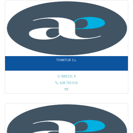
TOMETUR S.L.
C/ BREZO, 9
: 928 793 010
: