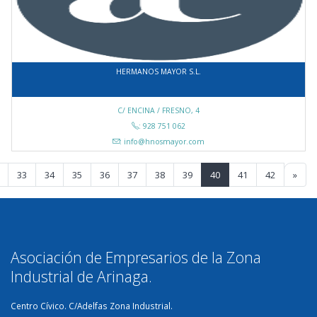
HERMANOS MAYOR S.L.
C/ ENCINA / FRESNO, 4
: 928 751 062
: info@hnosmayor.com
33
34
35
36
37
38
39
40
41
42
»
Asociación de Empresarios de la Zona
Industrial de Arinaga.
Centro Cívico. C/Adelfas Zona Industrial.